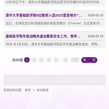
12月30日下午，清华大学基础医学院在医学科学楼B323召开2025年度中心及教师述职大会暨颁奖大会。学院下属免疫学中心、衰老与再生中心、肿瘤中心、传染病中心等机构核心成员齐聚一堂。会议采取“中心总结汇报”与“教师代表述职”相结合的方式，系统复盘年度发展成效，进一步凝聚发展共识，明确行动方向，为新一年战略落地谋篇布局。会议由学院党委书记程功、院长李海涛共同主持。这一年中，四大中心在教育教学、科研协作、人才...
清华大学基础医学院9位教师入选2025爱思唯尔“中国高被引学者”榜单
2026-02-25
近日，全球信息分析领域权威机构爱思唯尔（Elsevier）正式发布2025年度“中国高被引学者”榜单。清华大学基础医学院共有9位教师入选，彰显了其在基础医学、生物学、临床医学领域的卓越科研实力与国际学术影响力。入选教师名单如下（按姓氏首字母排序）：基础医学：Charles J. David林欣生物学：李海涛刘云才祁海饶子和石彦张林琦教授临床医学：傅阳心该榜单基于爱思唯尔旗下Scopus数据库的客观引文数据，入选学者均在其所属学科...
基础医学院年度战略务虚会聚焦安全工作，筑牢科研防线
2026-02-25
2026 年1月18日，清华大学基础医学院召开年度战略务虚会，学院党政领导班子、各中心负责人、骨干教师及行政管理人员齐聚一堂，共商发展大计。其中，安全工作作为重要议题成为会议焦点，学院安全管理委员会主任倪建泉以“时刻关注安全”为题，对学院安全工作进行总结和展望。务虚会现场倪建泉首先回顾一年以来安全管理委员会（以下简称安委会）工作重点内容。随着安全工作的不断深入，学院各项安全规章制度得以不断完善，全院定...
共89条
...
1
2
3
4
5
9
下页
第
页
您现在的位置：
首页
>
综合新闻