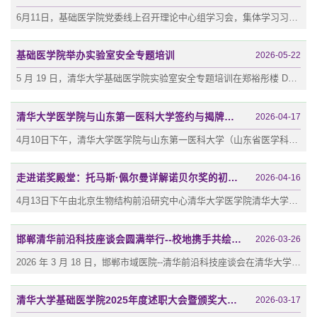
6月11日，基础医学院党委线上召开理论中心组学习会，集体学习习近平《新时代治国理政纪实》（第一卷）。本次学习由学院党委委员、学工组组长吴龙妍带领大家学习，理论中心组成员全体参会。会议由党委书记程功主持。学习会现场吴龙妍围绕《新时代治国理政纪实》第一卷进行导读分享。吴龙妍首先介绍书籍编纂背景，随后选取其中四篇重点篇目解读：一是《治国理政启示录》，围绕历史成就、理论创新、战略布局、务实举措、十五规划展...
基础医学院举办实验室安全专题培训
2026-05-22
5 月 19 日，清华大学基础医学院实验室安全专题培训在郑裕彤楼 D326举行，本次培训特邀实验室管理处医学安全专员孙其玉老师主讲，线上会议同步进行，学院各实验室安全员及师生代表踊跃参加。培训现场本期培训围绕院系实验室安全管理任务、安全信息门牌修订、安全分析报告填写三大重点展开，同时结合基础医学院生物类实验室特点，系统讲解实验室安全的管理规范。孙老师详细介绍公安、环保、应急、消防、卫健、教育等政府主管部门...
清华大学医学院与山东第一医科大学签约与揭牌仪式举行
2026-04-17
4月10日下午，清华大学医学院与山东第一医科大学（山东省医学科学院）“生物兼容联合实验室”签约与揭牌仪式在济南举行。山东第一医科大学（山东省医学科学院）党委委员、第一附属医院（山东省千佛山医院）党委书记孙志坚，清华大学医学院常务副院长祁海，基础医学院院长李海涛、副院长曾文文出席活动。山东第一医科大学校（院）党委委员、副校（院）长张占军主持会议。活动现场孙志坚表示，共建生物兼容联合实验室是推动基础研...
走进诺奖殿堂：托马斯·佩尔曼详解诺贝尔奖的初心与幕后
2026-04-16
4月13日下午由北京生物结构前沿研究中心清华大学医学院清华大学生命科学学院在清华大学主楼后厅联合承办的清华论坛第117讲顺利举行讲座现场本次论坛重磅嘉宾诺贝尔大会暨诺贝尔生理或医学奖委员会总秘书长卡洛琳斯卡医学院托马斯·佩尔曼（Thomas Perlmann）教授就“科学的尺度:诺贝尔奖如何衡量卓越与影响”作专题报告校务委员会副主任杨斌出席并致辞生命学院教授俞立主持论坛俞立主持论坛杨斌在致辞中代表清华大学热烈欢迎托马...
邯郸清华前沿科技座谈会圆满举行--校地携手共绘医疗创新双向奔赴新蓝图
2026-03-26
2026 年 3 月 18 日，邯郸市域医院--清华前沿科技座谈会在清华大学顺利召开。此次座谈会是邯郸市人民政府与清华大学深化校地战略合作的重要举措，旨在搭建基础医学与临床实践深度融合的交流平台，推动前沿科技与临床需求精准对接，助力邯郸医疗健康产业高质量发展。邯郸市卫健系统领导、市域多家医院负责人及业务骨干，与清华大学基础医学院、河北清华发展研究院的专家学者齐聚一堂，围绕基础研究、临床转化、人才培养、产业合...
清华大学基础医学院2025年度述职大会暨颁奖大会举行
2026-03-17