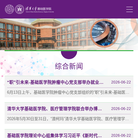
综合新闻
“职”引未来-基础医学院肿瘤中心党支部举办就业经验交流会
2026-06-22
6月13日上午，基础医学院肿瘤中心党支部组织的“职”引未来-基础医学院博士/博后就业经验交流会在医学科学楼B323举行，近40位研究生、博士后参加活动。本次交流会由蓝勋副教授主持。交流会邀请三位基础医学院博士毕业生围绕不同就业方向作经验分享。林欣教授实验室毕业生郭雅慧博士结合自己从清华博士训练、海外博士后到企业研发岗位的经历，围绕博士后申请、科研训练、职业规划以及学术界与工业界转换等内容进行了系统分享。林...
清华大学基础医学院、医疗管理学院联合举办博士生论坛暨京津冀医学前沿技术交流会
2026-06-22
2026年5月30日至31日，“澳柯玛”清华大学基础医学院、医疗管理学院博士生论坛暨京津冀医学前沿技术交流会在北京市海淀区温泉镇举行。本次论坛以“基础临床双向奔赴：清华医学‘梦’开始的地方”为主题，由清华大学基础医学院、医疗管理学院联合主办，温泉镇人民政府、北京老年医院、河北清华发展研究院协办，青岛澳柯玛生物医疗有限公司友情赞助。近200名师生、临床专家及企业代表参会，围绕医学前沿交叉与人才培养展开深入交...
基础医学院理论中心组集体学习习近平《新时代治国理政纪实》（第一卷）
2026-06-22